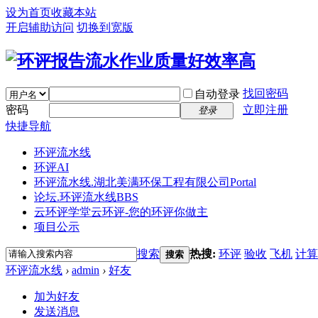
设为首页
收藏本站
开启辅助访问
切换到宽版
找回密码
自动登录
密码
立即注册
登录
快捷导航
环评流水线
环评AI
环评流水线.湖北美满环保工程有限公司
Portal
论坛.环评流水线
BBS
云环评学堂
云环评-您的环评你做主
项目公示
搜索
热搜:
环评
验收
飞机
计算
搜索
环评流水线
›
admin
›
好友
加为好友
发送消息